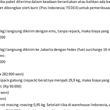
 Jika paket diterima dalam keadaan berantakan atau bahkan ada ba
t dibongkar oleh kurir (Pos Indonesia/ FEDEX) untuk pemeriksaan 
9 kg) langsung dikirim dengan ems, tanpa repack, maka biaya yang 
.000
9 kg) langsung dikirim ke Jakarta dengan fedex (fuel surcharge 16 
mi :
.000
)
x 282.900 won)
 dipack gabung (repack) beratnya menjadi 29,9 kg, maka biaya yang 
t (Rp 90.000)
0 won)
won)
rat masing-masing 0,95 kg. Setelah tiba di warehouse Indonesia,