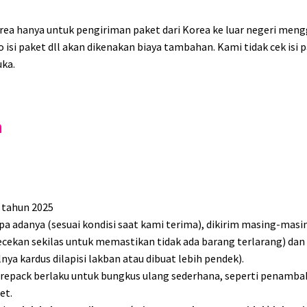
ea hanya untuk pengiriman paket dari Korea ke luar negeri me
isi paket dll akan dikenakan biaya tambahan. Kami tidak cek isi p
ka.
n
a tahun 2025
apa adanya (sesuai kondisi saat kami terima), dikirim masing-mas
cekan sekilas untuk memastikan tidak ada barang terlarang) da
ya kardus dilapisi lakban atau dibuat lebih pendek).
a repack berlaku untuk bungkus ulang sederhana, seperti penam
et.