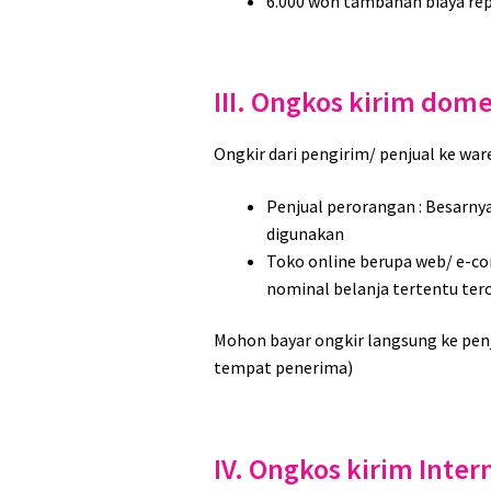
6.000 won tambahan biaya rep
III. Ongkos kirim dome
Ongkir dari pengirim/ penjual ke war
Penjual perorangan : Besarnya
digunakan
Toko online berupa web/ e-com
nominal belanja tertentu terc
Mohon bayar ongkir langsung ke pen
tempat penerima)
IV. Ongkos kirim Inte