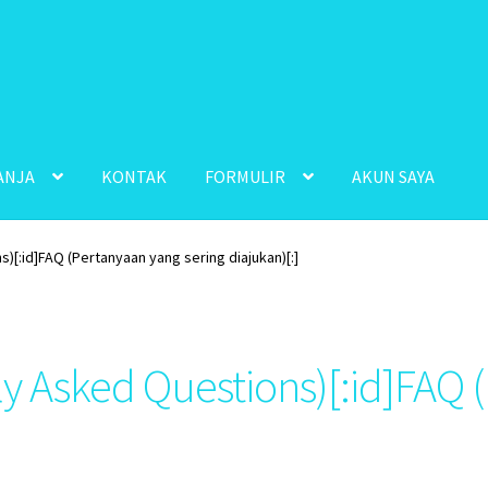
ANJA
KONTAK
FORMULIR
AKUN SAYA
)[:id]FAQ (Pertanyaan yang sering diajukan)[:]
ly Asked Questions)[:id]FAQ 