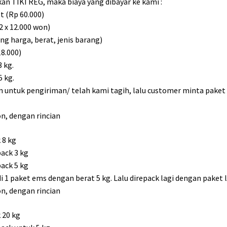
an TIKI REG, maka biaya yang dibayar ke kami :
t (Rp 60.000)
2 x 12.000 won)
ng harga, berat, jenis barang)
18.000)
 kg.
5 kg.
an untuk pengiriman/ telah kami tagih, lalu customer minta paket
on, dengan rincian
 8 kg
ack 3 kg
ack 5 kg
 1 paket ems dengan berat 5 kg. Lalu direpack lagi dengan paket l
on, dengan rincian
 20 kg