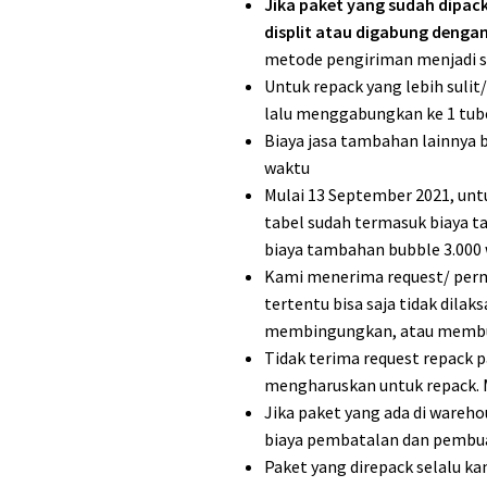
Jika paket yang sudah dipack
displit atau digabung denga
metode pengiriman menjadi s
Untuk repack yang lebih suli
lalu menggabungkan ke 1 tub
Biaya jasa tambahan lainnya b
waktu
Mulai 13 September 2021, untu
tabel sudah termasuk biaya t
biaya tambahan bubble 3.000 
Kami menerima request/ perm
tertentu bisa saja tidak dila
membingungkan, atau membu
Tidak terima request repack p
mengharuskan untuk repack. Mi
Jika paket yang ada di wareho
biaya pembatalan dan pembuang
Paket yang direpack selalu ka