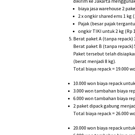
dikirim ke Jakarta menggunak
biaya jasa warehouse 2 pake
2 x ongkir shared ems 1 kg (
Pajak (besar pajak tergantu
ongkir TIKI untuk 2 kg (Rp 
Berat paket A (tanpa repack) 3
Berat paket B (tanpa repack) 
Paket tersebut telah disiapk
(berat menjadi 8 kg).
Total biaya repack = 19.000 w
10.000 won biaya repack untuk
3.000 won tambahan biaya rep
6.000 won tambahan biaya rep
2 paket dipack gabung menjadi
Total biaya repack = 26.000 w
20.000 won biaya repack untuk