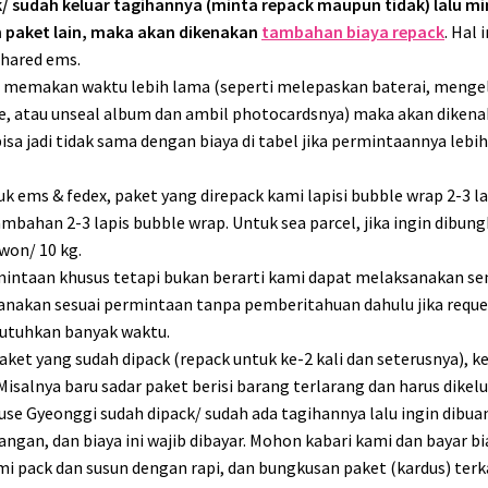
/ sudah keluar tagihannya (minta repack maupun tidak) lalu min
n paket lain, maka akan dikenakan
tambahan biaya repack
. Hal
hared ems.
t/ memakan waktu lebih lama (seperti melepaskan baterai, menge
e, atau unseal album dan ambil photocardsnya) maka akan diken
isa jadi tidak sama dengan biaya di tabel jika permintaannya lebi
k ems & fedex, paket yang direpack kami lapisi bubble wrap 2-3 lap
ambahan 2-3 lapis bubble wrap. Untuk sea parcel, jika ingin dib
won/ 10 kg.
intaan khusus tetapi bukan berarti kami dapat melaksanakan sem
ksanakan sesuai permintaan tanpa pemberitahuan dahulu jika request
tuhkan banyak waktu.
aket yang sudah dipack (repack untuk ke-2 kali dan seterusnya),
salnya baru sadar paket berisi barang terlarang dan harus dikelua
use Gyeonggi sudah dipack/ sudah ada tagihannya lalu ingin dibuan
an, dan biaya ini wajib dibayar. Mohon kabari kami dan bayar bi
mi pack dan susun dengan rapi, dan bungkusan paket (kardus) terk