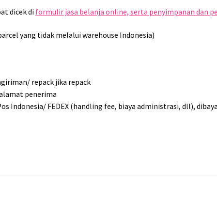
at dicek di
formulir jasa belanja online, serta penyimpanan dan 
 parcel yang tidak melalui warehouse Indonesia)
ngiriman/ repack jika repack
e alamat penerima
s Indonesia/ FEDEX (handling fee, biaya administrasi, dll), diba